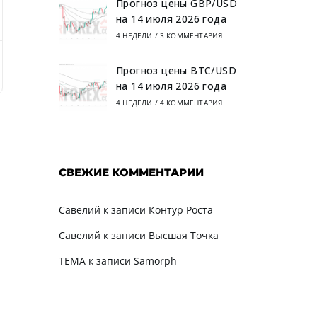
Прогноз цены GBP/USD
на 14 июля 2026 года
4 НЕДЕЛИ
/
3 КОММЕНТАРИЯ
работа трейдера Высшая Точка в Private Club
Начало сот
Прогноз цены BTC/USD
на 14 июля 2026 года
4 НЕДЕЛИ
/
4 КОММЕНТАРИЯ
СВЕЖИЕ КОММЕНТАРИИ
Савелий
к записи
Контур Роста
Савелий
к записи
Высшая Точка
TEMA
к записи
Samorph