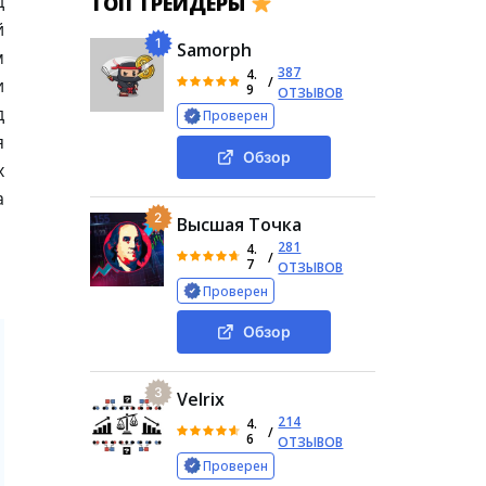
д
ТОП ТРЕЙДЕРЫ
й
1
Samorph
м
387
4.
/
и
9
ОТЗЫВОВ
д
Проверен
я
Обзор
х
а
2
Высшая Точка
281
4.
/
7
ОТЗЫВОВ
Проверен
Обзор
3
Velrix
214
4.
/
6
ОТЗЫВОВ
Проверен