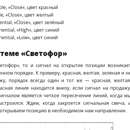
le, «Close», цвет красный
e, «Close», цвет желтый
ntial, «Close», цвет зелёный
ential, «High», цвет синий
ential, «Low», цвет синий
стеме «Светофор»
ветофор», то и сигнал на открытие позиции возникае
нном порядке. К примеру, красная, желтая, зеленая и н
жу, порядок всегда один и тот же — красная, желтая
расная линия находится внизу, если сигнал на продажу
Сигналом является четкое пересечение линий, когда м
троился. Ждем, когда закроется сигнальная свеча, 
и открываем позицию в необходимом нам направлении.