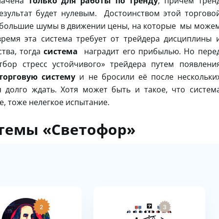
начена
только для работы по тренду
, причем трен
езультат будет нулевым. Достоинством этой торгово
небольшие шумы в движении цены, на которые мы може
время эта система требует от трейдера дисциплины 
ства, тогда
система
наградит его прибылью. Но пере
тбор стресс устойчивого» трейдера путем появлени
торговую систему
и не бросили её после нескольки
я долго ждать. Хотя может быть и такое, что систем
е, тоже нелегкое испытание.
стемы «Светофор»
2
3