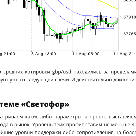
х средних котировки gbp/usd находились за пределам
фунт уже со следующей свечи. И действительно движени
стеме «Светофор»
атриваем какие-либо параметры, а просто выставляе
входа в рынок. Уровень тейк-профит ставим не меньше 4
айшие уровни поддержки либо сопротивления на боле