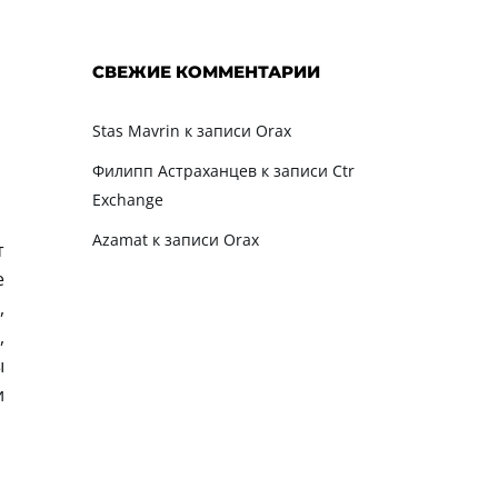
СВЕЖИЕ КОММЕНТАРИИ
Stas Mavrin
к записи
Orax
Филипп Астраханцев
к записи
Ctr
Exchange
Azamat
к записи
Orax
т
е
,
,
ы
и