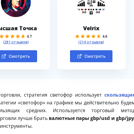
ысшая Точка
Velrix
4.7
4.6
(281 отзывов)
(214 отзывов)
Смотреть
Смотреть
орговли, стратегия светофор использует
скользящи
тратегии «светофор» на графике мы действительно буде
льзящих средних. Используется торговый мето
орговли лучше брать
валютные пары gbp/usd и gbp/jpy
 инструменты.