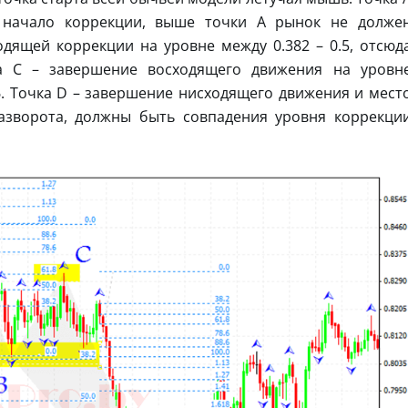
 начало коррекции, выше точки A рынок не долже
дящей коррекции на уровне между 0.382 – 0.5, отсюд
а C – завершение восходящего движения на уровн
86. Точка D – завершение нисходящего движения и мест
азворота, должны быть совпадения уровня коррекци