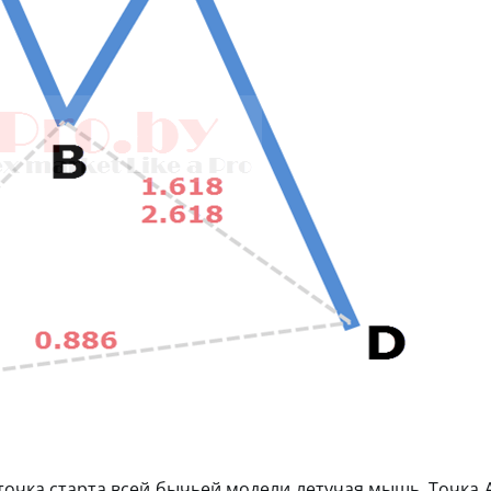
точка старта всей бычьей модели летучая мышь. Точка 