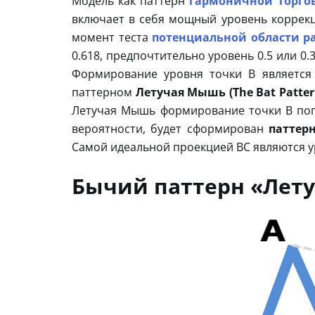
Модель как паттерн
гармоничной торго
включает в себя мощный уровень коррекц
момент теста
потенциальной области р
0.618, предпочтительно уровень 0.5 или 0.
Формирование уровня точки В является
паттерном
Летучая Мышь (The Bat Patter
Летучая Мышь формирование точки B попа
вероятности, будет сформирован
паттер
Самой идеальной проекцией BC являются ур
Бычий паттерн «Лет