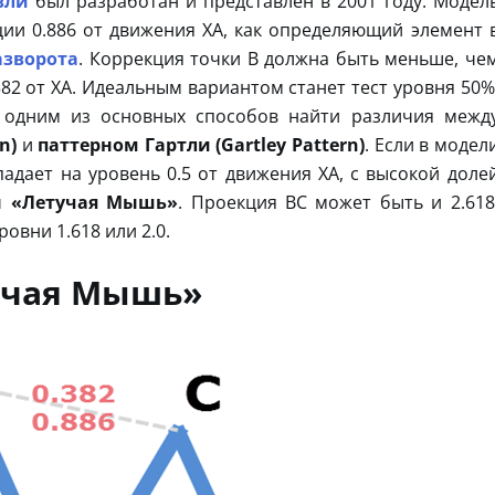
вли
был разработан и представлен в 2001 году. Модел
ии 0.886 от движения XA, как определяющий элемент 
азворота
. Коррекция точки B должна быть меньше, че
382 от XA. Идеальным вариантом станет тест уровня 50%
 одним из основных способов найти различия межд
n)
и
паттерном Гартли (Gartley Pattern)
. Если в модел
дает на уровень 0.5 от движения ХА, с высокой доле
н «Летучая Мышь»
. Проекция BC может быть и 2.618
овни 1.618 или 2.0.
учая Мышь»