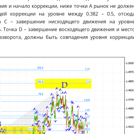
ия и начало коррекции, ниже точки A рынок не долже
щей коррекции на уровне между 0.382 – 0.5, отсюд
а C – завершение нисходящего движения на уровн
86. Точка D – завершение восходящего движения и мест
азворота, должны быть совпадения уровня коррекци