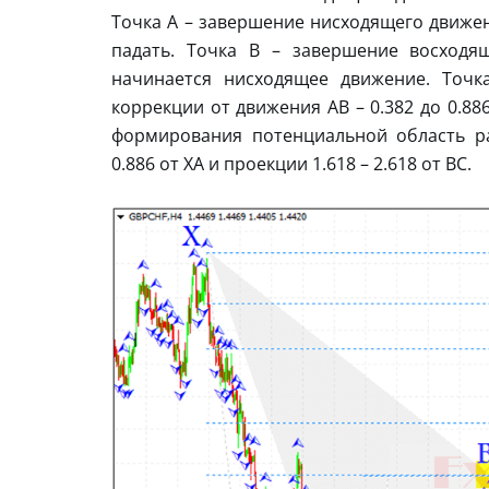
Точка A – завершение нисходящего движен
падать. Точка B – завершение восходя
начинается нисходящее движение. Точк
коррекции от движения AB – 0.382 до 0.8
формирования потенциальной область р
0.886 от XA и проекции 1.618 – 2.618 от BC.