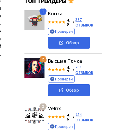
ь
ТОП ТРЕЙДЕРЫ
в
1
Korixa
м
387
4.
/
.
9
ОТЗЫВОВ
у
Проверен
и
Обзор
й
.
2
Высшая Точка
281
4.
/
7
ОТЗЫВОВ
Проверен
Обзор
3
Velrix
214
4.
/
6
ОТЗЫВОВ
Проверен