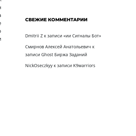
н
а
СВЕЖИЕ КОММЕНТАРИИ
е
о
Dmitrii Z
к записи
«ии Сигналы Бот»
и
Смирнов Алексей Анатольевич
к
записи
Ghost Биржа Заданий
NickOseczkyy
к записи
K9warriors