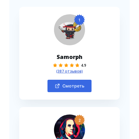
1
Samorph
4.9
(387 отзывов)
Смотреть
2