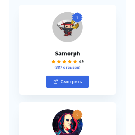
1
Samorph
4.9
(387 отзывов)
Смотреть
2