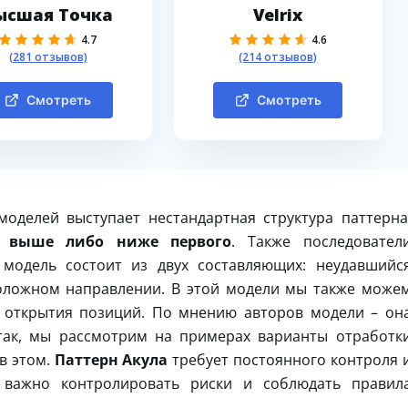
ысшая Точка
Velrix
4.7
4.6
(281 отзывов)
(214 отзывов)
Смотреть
Смотреть
оделей выступает нестандартная структура паттерна
 выше либо ниже первого
. Также последовател
 модель состоит из двух составляющих: неудавшийс
оложном направлении. В этой модели мы также може
я открытия позиций. По мнению авторов модели – он
 так, мы рассмотрим на примерах варианты отработк
в этом.
Паттерн Акула
требует постоянного контроля 
 важно контролировать риски и соблюдать правил