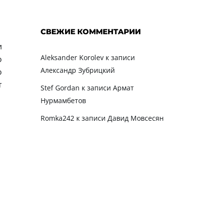
СВЕЖИЕ КОММЕНТАРИИ
и
Aleksander Korolev
к записи
о
Александр Зубрицкий
о
т
Stef Gordan
к записи
Армат
Нурмамбетов
Romka242
к записи
Давид Мовсесян