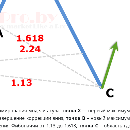
рмирования модели акула,
точка Х
— первый максимум
завершение коррекции вниз,
точка B
– новый максимум
ния Фибоначчи от 1.13 до 1.618,
точка С
– область гд