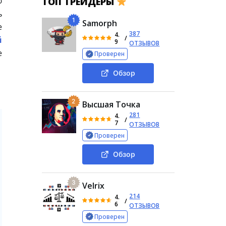
ю
ТОП ТРЕЙДЕРЫ
ь
1
Samorph
е
387
4.
/
й
9
ОТЗЫВОВ
е
Проверен
Обзор
2
Высшая Точка
281
4.
/
7
ОТЗЫВОВ
Проверен
Обзор
3
Velrix
214
4.
/
6
ОТЗЫВОВ
Проверен