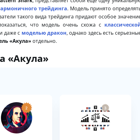
attern Shark
, представляет собой еще одну уникальну
гармоничного трейдинга
. Модель принято определят
атели такого вида трейдинга придают особое значени
показаться, что модель очень схожа с
классическо
и даже с
моделью дракон
, однако здесь есть серьезны
ель «Акула»
отдельно.
а «Акула»
2
3