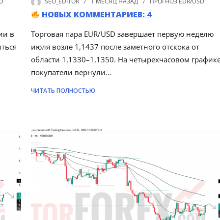
D
SEO_EDITOR
1 МЕСЯЦ
НАЗАД
ПРОГНОЗ EUR/USD
НОВЫХ КОММЕНТАРИЕВ: 4
ии в
Торговая пара EUR/USD завершает первую неделю
иться
июля возле 1,1437 после заметного отскока от
области 1,1330–1,1350. На четырехчасовом график
покупатели вернули…
ЧИТАТЬ ПОЛНОСТЬЮ