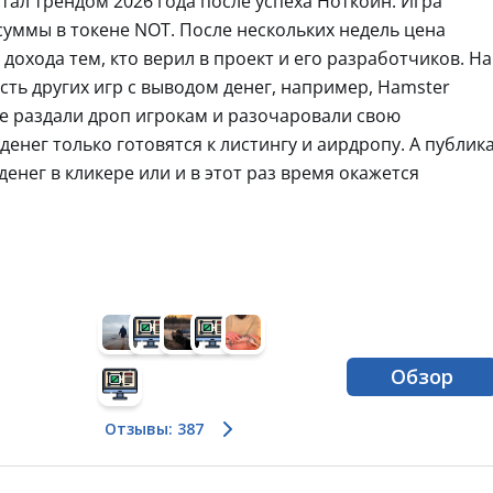
тал трендом 2026 года после успеха Ноткоин. Игра
уммы в токене NOT. После нескольких недель цена
дохода тем, кто верил в проект и его разработчиков. На
сть других игр с выводом денег, например, Hamster
уже раздали дроп игрокам и разочаровали свою
енег только готовятся к листингу и аирдропу. А публик
енег в кликере или и в этот раз время окажется
Обзор
Отзывы: 387