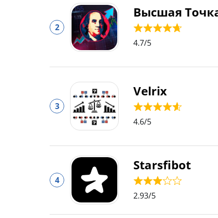
Высшая Точк
2
4.7
/5
Velrix
3
4.6
/5
Starsfibot
4
2.93
/5