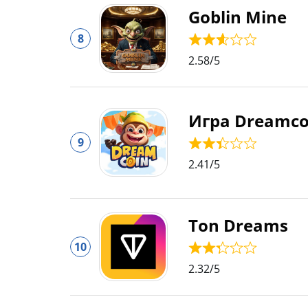
Goblin Mine
8
2.58
/5
Игра Dreamco
9
2.41
/5
Ton Dreams
10
2.32
/5