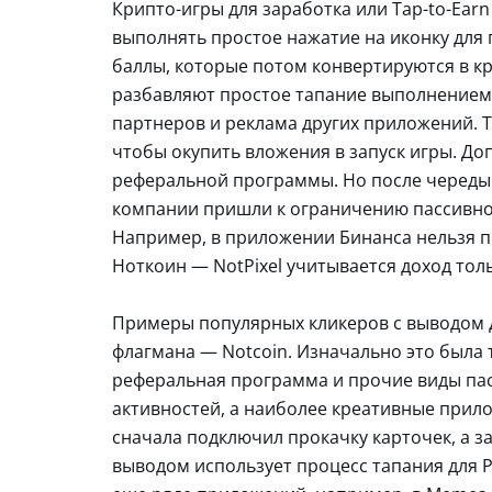
Крипто-игры для заработка или Tap-to-Ear
выполнять простое нажатие на иконку для 
баллы, которые потом конвертируются в к
разбавляют простое тапание выполнением 
партнеров и реклама других приложений. 
чтобы окупить вложения в запуск игры. До
реферальной программы. Но после череды
компании пришли к ограничению пассивног
Например, в приложении Бинанса нельзя по
Ноткоин — NotPixel учитывается доход толь
Примеры популярных кликеров с выводом д
флагмана — Notcoin. Изначально это была т
реферальная программа и прочие виды пасс
активностей, а наиболее креативные прило
сначала подключил прокачку карточек, а з
выводом использует процесс тапания для P