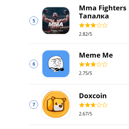
Mma Fighters
Тапалка
5
2.82
/5
Meme Me
6
2.75
/5
Doxcoin
7
2.67
/5