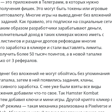
n — это приложения в Телеграмм, в которых нужно
получения фишек. Это могут быть токены или игровые
риптовалюту. Многие игры на вывод денег без вложений
заданий. Как правило, это подписки на социальные сет
Таким образом разработчики зарабатывают деньги,
полнительный доход в таких кликерах можно иметь с
 листингов и раздачи дропов рефоводам многие
о заработка в кликере и стали выставлять лимиты.
лучить более 50 тысяч поинтов, а в новой тапалке
ко от 3 рефералов.
енег без вложений не могут обойтись без упоминания
апалка, затем в ней появились задания, кланы,
ивного заработка. С нее уже были взяты все виды
жения добавили что-то свое. Так Hamster Kombat
атем добавил ключи и мини игры. Другой крипто кликер 
vP режима — такая механика реализована в Pixelverse и