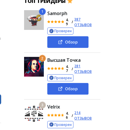
ТОП ТРЕЙДЕРЫ
1
Samorph
387
4.
/
9
ОТЗЫВОВ
Проверен
а
Обзор
2
Высшая Точка
281
4.
/
7
ОТЗЫВОВ
Проверен
Обзор
3
Velrix
214
4.
/
6
ОТЗЫВОВ
Проверен