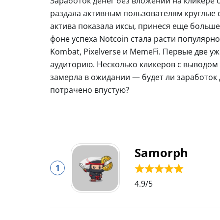
Заработок денег без вложений на кликере с
раздала активным пользователям круглые с
актива показала иксы, принеся еще больше 
фоне успеха Notcoin стала расти популярно
Kombat, Pixelverse и MemeFi. Первые две 
аудиторию. Несколько кликеров с выводом д
замерла в ожидании — будет ли заработок д
потрачено впустую?
Samorph
1
4.9
/5