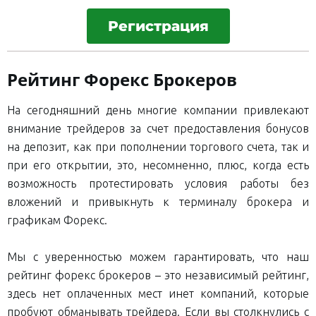
Регистрация
Рейтинг Форекс Брокеров
На сегодняшний день многие компании привлекают
внимание трейдеров за счет предоставления бонусов
на депозит, как при пополнении торгового счета, так и
при его открытии, это, несомненно, плюс, когда есть
возможность протестировать условия работы без
вложений и привыкнуть к терминалу брокера и
графикам Форекс.
Мы с уверенностью можем гарантировать, что наш
рейтинг форекс брокеров – это независимый рейтинг,
здесь нет оплаченных мест инет компаний, которые
пробуют обманывать трейдера. Если вы столкнулись с