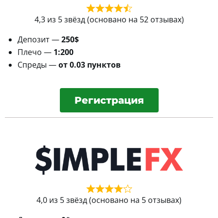
4,3 из 5 звёзд (основано на 52 отзывах)
Депозит —
250$
Плечо —
1:200
Спреды —
от 0.03 пунктов
Регистрация
4,0 из 5 звёзд (основано на 5 отзывах)