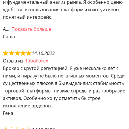
и фундаментальный анализ рынка. Я особенно ценю
удобство использования платформы и интуитивно
понятный интерфейс.
A
Показать больше
Саша
14.10.2023
Отзыв из
RoboForex
Брокер с крутой репутацией. Я уже несколько лет с
ними, и ниразу не было негативных моментов. Среди
существенных плюсов я бы выделилил: стабильность
торговой платформы, низкие спреды и разнообразие
активов. Особенно хочу отметить быстрое
исполнение ордеров.
Гена