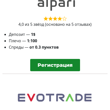
4,0 из 5 звёзд (основано на 5 отзывах)
Депозит —
1$
Плечо —
1:100
Спреды —
от 0.3 пунктов
Регистрация