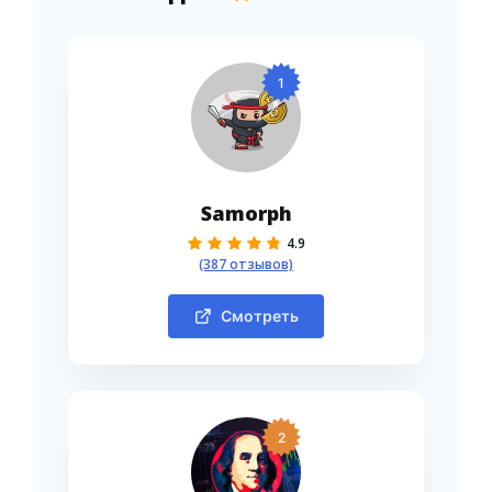
1
Samorph
4.9
(387 отзывов)
Смотреть
2