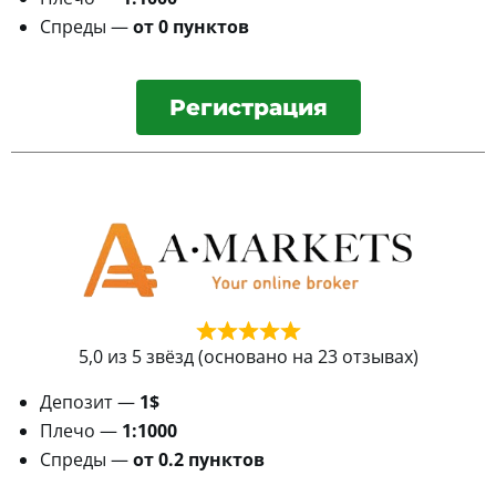
Спреды —
от 0 пунктов
Регистрация
5,0 из 5 звёзд (основано на 23 отзывах)
Депозит —
1$
Плечо —
1:1000
Спреды —
от 0.2 пунктов