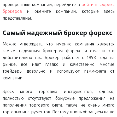
проверенные компании, перейдите в
рейтинг форекс
брокеров
и оцените компании, которые здесь
представлены.
Самый надежный брокер форекс
Можно утверждать, что именно компания является
самым надежным брокером форекс и отчасти это
действительно так. Брокер работает с 1998 года на
рынке, все идет гладко и качественно, многие
трейдеры довольно и используют памм-счета от
компании.
Здесь много торговых инструментов, однако,
полностью отсутствуют бонусные предложения на
пополнения торгового счета, также не очень много
торговых инструментов. Поэтому вновь обращаем ваше