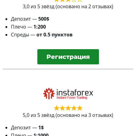
3,0 из 5 звёзд (основано на 2 отзывах)
Депозит —
500$
Плечо —
1:200
Спреды —
от 0.5 пунктов
Регистрация
5,0 из 5 звёзд (основано на 3 отзывах)
Депозит —
1$
Плечо —
1:1000