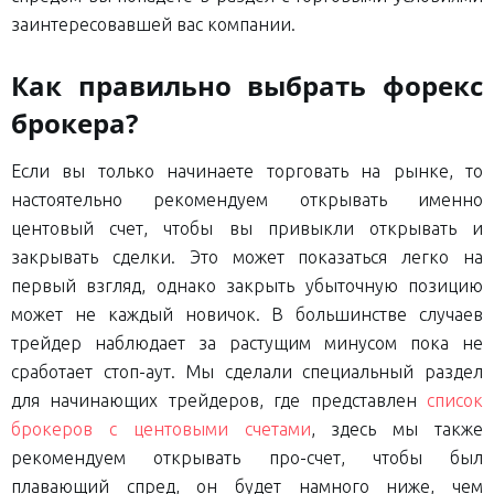
заинтересовавшей вас компании.
Как правильно выбрать форекс
брокера?
Если вы только начинаете торговать на рынке, то
настоятельно рекомендуем открывать именно
центовый счет, чтобы вы привыкли открывать и
закрывать сделки. Это может показаться легко на
первый взгляд, однако закрыть убыточную позицию
может не каждый новичок. В большинстве случаев
трейдер наблюдает за растущим минусом пока не
сработает стоп-аут. Мы сделали специальный раздел
для начинающих трейдеров, где представлен
список
брокеров с центовыми счетами
, здесь мы также
рекомендуем открывать про-счет, чтобы был
плавающий спред, он будет намного ниже, чем