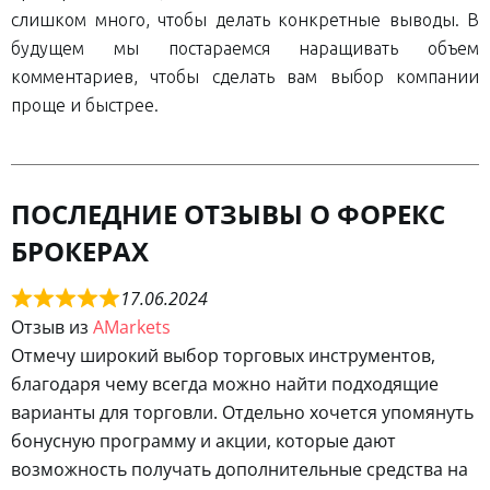
слишком много, чтобы делать конкретные выводы. В
будущем мы постараемся наращивать объем
комментариев, чтобы сделать вам выбор компании
проще и быстрее.
ПОСЛЕДНИЕ ОТЗЫВЫ О ФОРЕКС
БРОКЕРАХ
17.06.2024
Отзыв из
AMarkets
Отмечу широкий выбор торговых инструментов,
благодаря чему всегда можно найти подходящие
варианты для торговли. Отдельно хочется упомянуть
бонусную программу и акции, которые дают
возможность получать дополнительные средства на