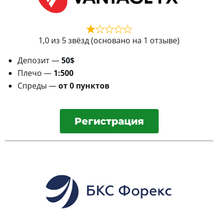
1,0 из 5 звёзд (основано на 1 отзыве)
Депозит —
50$
Плечо —
1:500
Спреды —
от 0 пунктов
Регистрация