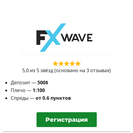
5,0 из 5 звёзд (основано на 3 отзывах)
Депозит —
500$
Плечо —
1:100
Спреды —
от 0.6 пунктов
Регистрация