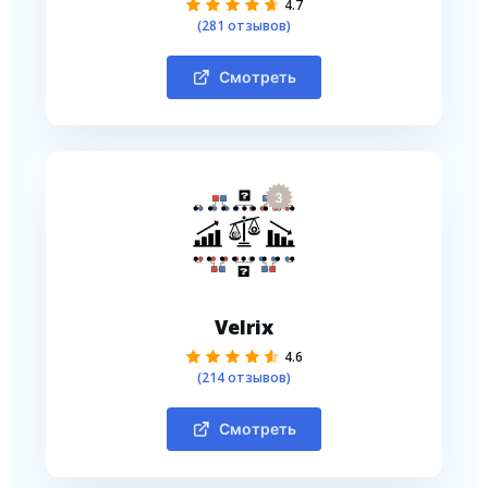
4.7
(281 отзывов)
Смотреть
3
Velrix
4.6
(214 отзывов)
Смотреть