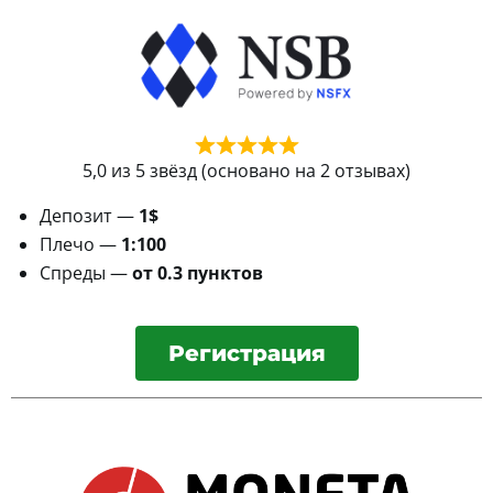
5,0 из 5 звёзд (основано на 2 отзывах)
Депозит —
1$
Плечо —
1:100
Спреды —
от 0.3 пунктов
Регистрация