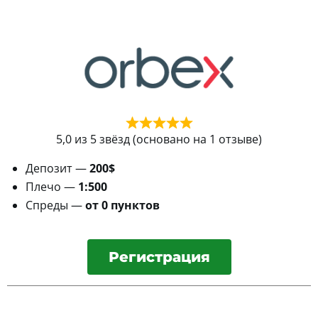
5,0 из 5 звёзд (основано на 1 отзыве)
Депозит —
200$
Плечо —
1:500
Спреды —
от 0 пунктов
Регистрация