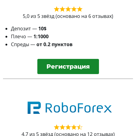
5,0 из 5 звёзд (основано на 6 отзывах)
Депозит —
10$
Плечо —
1:1000
Спреды —
от 0.2 пунктов
Регистрация
4,7 из 5 звёзд (основано на 12 отзывах)