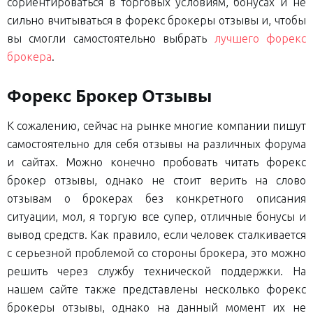
сориентироваться в торговых условиям, бонусах и не
сильно вчитываться в форекс брокеры отзывы и, чтобы
вы смогли самостоятельно выбрать
лучшего форекс
брокера
.
Форекс Брокер Отзывы
К сожалению, сейчас на рынке многие компании пишут
самостоятельно для себя отзывы на различных форума
и сайтах. Можно конечно пробовать читать форекс
брокер отзывы, однако не стоит верить на слово
отзывам о брокерах без конкретного описания
ситуации, мол, я торгую все супер, отличные бонусы и
вывод средств. Как правило, если человек сталкивается
с серьезной проблемой со стороны брокера, это можно
решить через службу технической поддержки. На
нашем сайте также представлены несколько форекс
брокеры отзывы, однако на данный момент их не