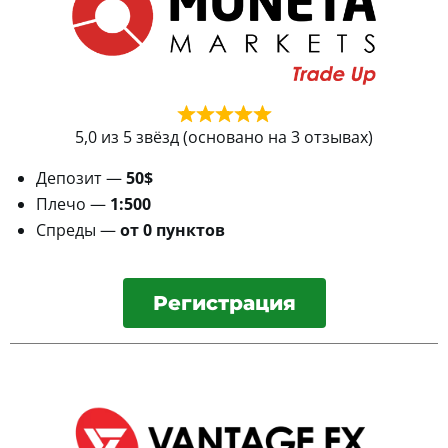
5,0 из 5 звёзд (основано на 3 отзывах)
Депозит —
50$
Плечо —
1:500
Спреды —
от 0 пунктов
Регистрация