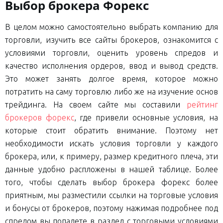
Выбор брокера Форекс
В целом можно самостоятельно выбрать компанию для
торговли, изучить все сайты брокеров, ознакомится с
условиями торговли, оценить уровень спредов и
качество исполнения ордеров, ввод и вывод средств.
Это может занять долгое время, которое можно
потратить на саму торговлю либо же на изучение основ
трейдинга. На своем сайте мы составили
рейтинг
брокеров форекс
, где привели основные условия, на
которые стоит обратить внимание. Поэтому нет
необходимости искать условия торговли у каждого
брокера, или, к примеру, размер кредитного плеча, эти
данные удобно распложены в нашей таблице. Более
того, чтобы сделать выбор брокера форекс более
приятным, мы разместили ссылки на торговые условия
и бонусы от брокеров, поэтому нажимая подробнее под
спредом вы попадете в раздел с торговыми условиями