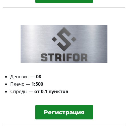
Депозит —
0$
Плечо —
1:500
Спреды —
от 0.1 пунктов
Регистрация