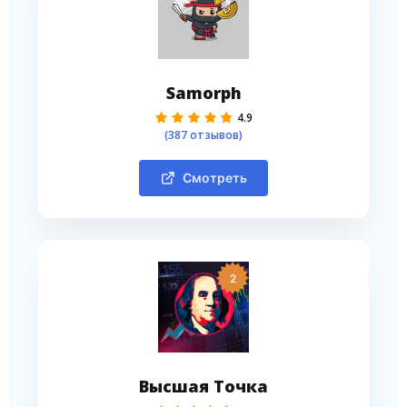
Samorph
4.9
(387 отзывов)
Смотреть
2
Высшая Точка