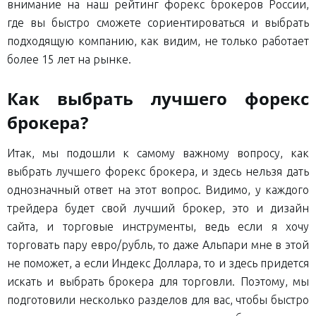
внимание на наш рейтинг форекс брокеров России,
где вы быстро сможете сориентироваться и выбрать
подходящую компанию, как видим, не только работает
более 15 лет на рынке.
Как выбрать лучшего форекс
брокера?
Итак, мы подошли к самому важному вопросу, как
выбрать лучшего форекс брокера, и здесь нельзя дать
однозначный ответ на этот вопрос. Видимо, у каждого
трейдера будет свой лучший брокер, это и дизайн
сайта, и торговые инструменты, ведь если я хочу
торговать пару евро/рубль, то даже Альпари мне в этой
не поможет, а если Индекс Доллара, то и здесь придется
искать и выбрать брокера для торговли. Поэтому, мы
подготовили несколько разделов для вас, чтобы быстро