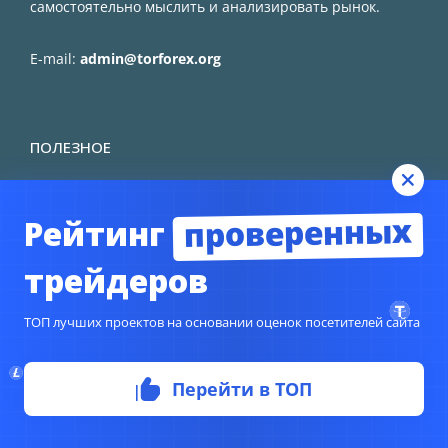
самостоятельно мыслить и анализировать рынок.
E-mail:
admin@torforex.org
ПОЛЕЗНОЕ
Что такое Форекс?
проверенных
Рейтинг
Что такое демо-счет?
трейдеров
Рейтинг Брокеров
Отзывы трейдеров
ТОП лучших проектов на основании оценок посетителей сайта
Стратегии Форекс
Как торговать Bitcoin?
Перейти в ТОП