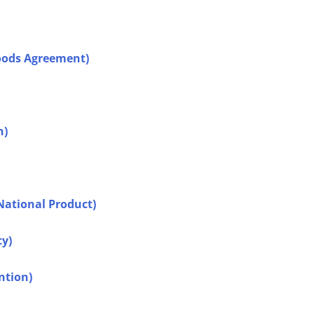
ods Agreement)
n)
ational Product)
y)
ntion)