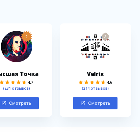
2
3
ысшая Точка
Velrix
4.7
4.6
(281 отзывов)
(214 отзывов)
Смотреть
Смотреть