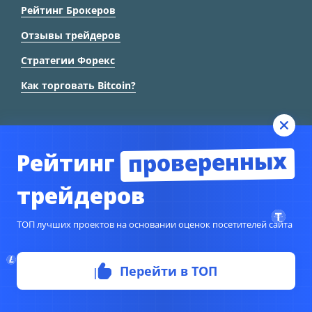
Рейтинг Брокеров
Отзывы трейдеров
Стратегии Форекс
Как торговать Bitcoin?
ТРЕЙДЕРУ
проверенных
Рейтинг
трейдеров
Календарь событий
Графики Форекс
ТОП лучших проектов на основании оценок посетителей сайта
Словарь трейдера
Форекс паттерны
Перейти в ТОП
Индикатор позиций