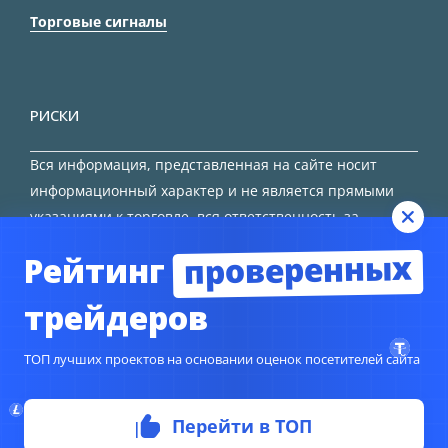
Торговые сигналы
РИСКИ
Вся информация, представленная на сайте носит
информационный характер и не является прямыми
указаниями к торговле, вся ответственность за
принятие решения остается за трейдером.
проверенных
Рейтинг
HTML карта сайта
трейдеров
ТОП лучших проектов на основании оценок посетителей сайта
Перейти в ТОП
© Copyright 2024
TORFOREX.COM