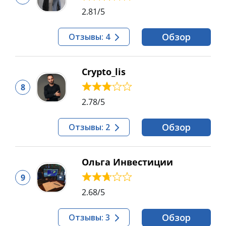
2.81
/5
Обзор
Отзывы: 4
Crypto_lis
8
2.78
/5
Обзор
Отзывы: 2
Ольга Инвестиции
9
2.68
/5
Обзор
Отзывы: 3