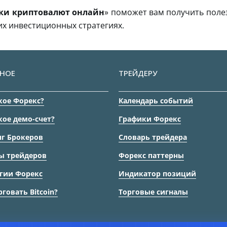
ки криптовалют онлайн
» поможет вам получить пол
их инвестиционных стратегиях.
НОЕ
ТРЕЙДЕРУ
кое Форекс?
Календарь событий
кое демо-счет?
Графики Форекс
г Брокеров
Словарь трейдера
ы трейдеров
Форекс паттерны
гии Форекс
Индикатор позиций
рговать Bitcoin?
Торговые сигналы