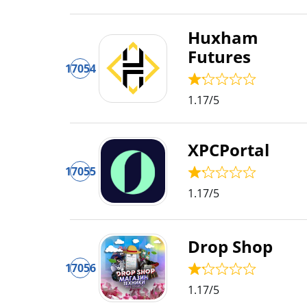
Huxham
Futures
17054
1.17
/5
XPCPortal
17055
1.17
/5
Drop Shop
17056
1.17
/5