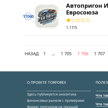
Автопригон 
Евросоюза
17060
1.17
/5
НАЗАД
1
…
1 705
1 706
1 707
О ПРОЕКТЕ TORFOREX
ПОЛЕЗ
Здесь публикуется аналитика
Что та
финансовых рынков с примерами
Что та
Форекс прогнозов на текущий