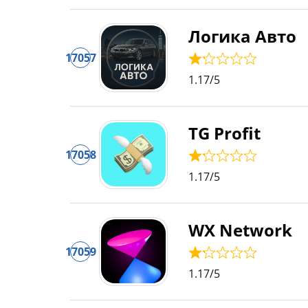
Логика Авто
17057
1.17
/5
TG Profit
17058
1.17
/5
WX Network
17059
1.17
/5