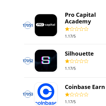
Pro Capital
Academy
17051
1.17
/5
Silhouette
17052
1.17
/5
Coinbase Earn
17053
1.17
/5