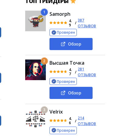
ТОП ТРЕЙДЕРЫ
1
Samorph
387
4.
/
9
ОТЗЫВОВ
Проверен
Обзор
2
Высшая Точка
281
4.
/
7
ОТЗЫВОВ
Проверен
Обзор
3
Velrix
214
4.
/
6
ОТЗЫВОВ
Проверен