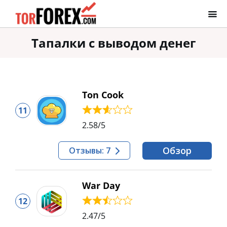
Тапалки с выводом денег
Ton Cook
11
2.58
/5
Обзор
Отзывы: 7
War Day
12
2.47
/5