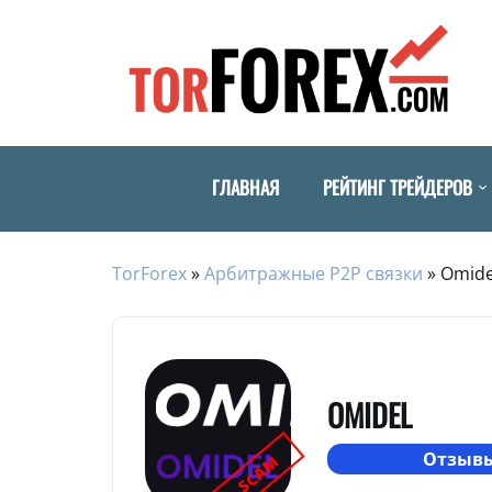
ГЛАВНАЯ
РЕЙТИНГ ТРЕЙДЕРОВ
TorForex
»
Арбитражные P2P связки
»
Omide
OMIDEL
Отзывы
SCAM