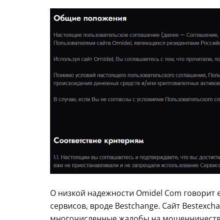
О низкой надежности Omidel Com говорит 
сервисов, вроде Bestchange. Сайт Bestexch
многочисленные жалобы на мошенничеств