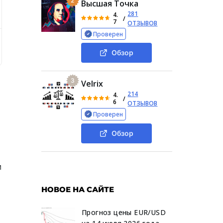
2
Высшая Точка
281
4.
/
7
ОТЗЫВОВ
Проверен
 профиль Omidel Com
Алгоритм обмена через Omidel 
Обзор
3
Velrix
214
4.
/
6
ОТЗЫВОВ
Проверен
Обзор
и
НОВОЕ НА САЙТЕ
Прогноз цены EUR/USD