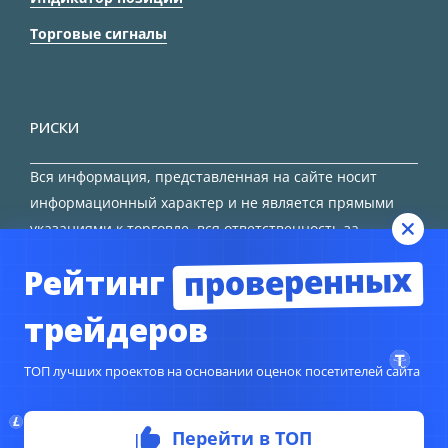
Торговые сигналы
РИСКИ
Вся информация, представленная на сайте носит
информационный характер и не является прямыми
указаниями к торговле, вся ответственность за
принятие решения остается за трейдером.
проверенных
Рейтинг
HTML карта сайта
трейдеров
ТОП лучших проектов на основании оценок посетителей сайта
Перейти в ТОП
© Copyright 2024
TORFOREX.COM