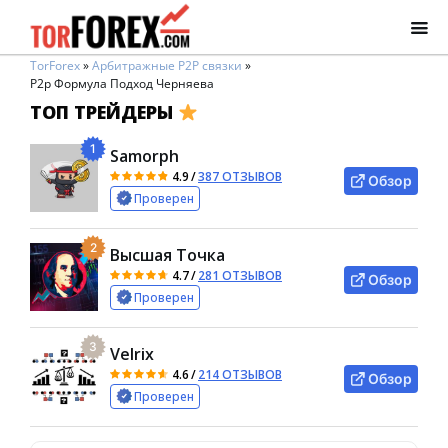
TorForex
»
Арбитражные P2P связки
»
P2p Формула Подход Черняева
ТОП ТРЕЙДЕРЫ
1
Samorph
4.9
/
387 ОТЗЫВОВ
Обзор
Проверен
2
Высшая Точка
4.7
/
281 ОТЗЫВОВ
Обзор
Проверен
3
Velrix
4.6
/
214 ОТЗЫВОВ
Обзор
Проверен