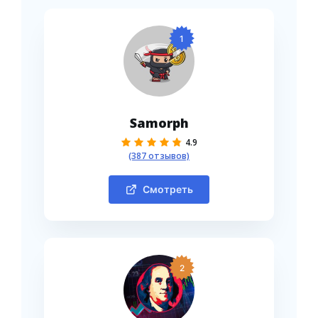
1
Samorph
4.9
(387 отзывов)
Смотреть
2