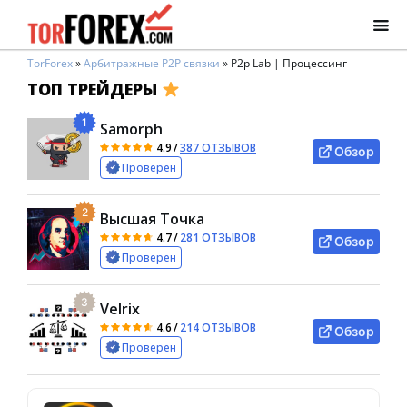
TorForex
»
Арбитражные P2P связки
»
P2p Lab | Процессинг
ТОП ТРЕЙДЕРЫ
1
Samorph
4.9
/
387 ОТЗЫВОВ
Обзор
Проверен
2
Высшая Точка
4.7
/
281 ОТЗЫВОВ
Обзор
Проверен
3
Velrix
4.6
/
214 ОТЗЫВОВ
Обзор
Проверен