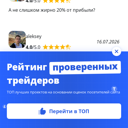
4.0
/5.0
А не слишком жирно 20% от прибыли?
aleksey
16.07.2026
4.0
/5.0
А сколько ты хотел? 2% или вообще бесплатно?
проверенных
Рейтинг
трейдеров
Mark
ТОП лучших проектов на основании оценок посетителей сайта
15.07.2026
4.0
/5.0
Перейти в ТОП
А какие гарантии, то что они заработают?