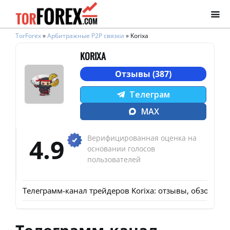
TorForex
»
Арбитражные P2P связки
»
Korixa
KORIXA
Отзывы (387)
Телеграм
MAX
4.9
Верифицированная оценка на
основании голосов
пользователей
Телеграмм-канал трейдеров Korixa: отзывы, обзор, ус