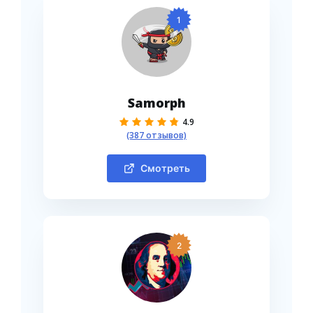
1
Samorph
4.9
(387 отзывов)
Смотреть
2