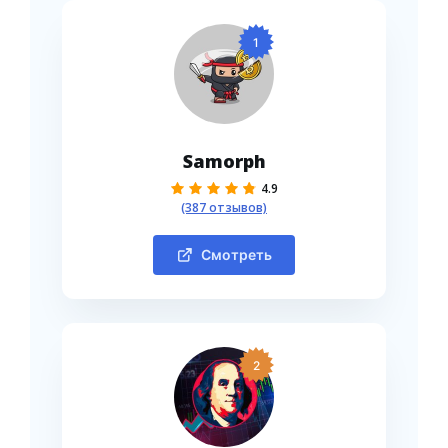
1
Samorph
4.9
(387 отзывов)
Смотреть
2