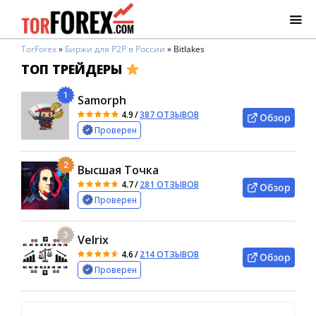
TorForex
»
Биржи для P2P в России
»
Bitlakes
ТОП ТРЕЙДЕРЫ
1
Samorph
4.9
/
387 ОТЗЫВОВ
Обзор
Проверен
2
Высшая Точка
4.7
/
281 ОТЗЫВОВ
Обзор
Проверен
3
Velrix
4.6
/
214 ОТЗЫВОВ
Обзор
Проверен