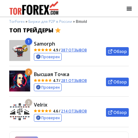
TorForex
»
Биржи для P2P в России
»
Bittold
ТОП ТРЕЙДЕРЫ
1
Samorph
4.9
/
387 ОТЗЫВОВ
Обзор
Проверен
2
Высшая Точка
4.7
/
281 ОТЗЫВОВ
Обзор
Проверен
3
Velrix
4.6
/
214 ОТЗЫВОВ
Обзор
Проверен