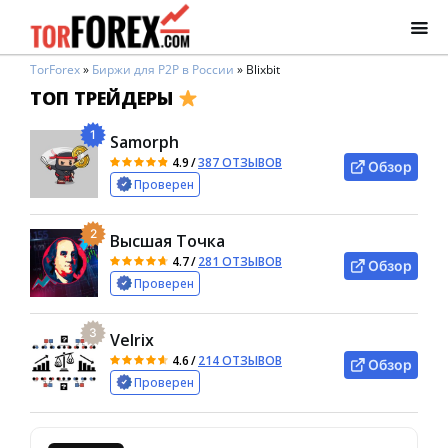
TorForex
»
Биржи для P2P в России
»
Blixbit
ТОП ТРЕЙДЕРЫ
1
Samorph
4.9
/
387 ОТЗЫВОВ
Обзор
Проверен
2
Высшая Точка
4.7
/
281 ОТЗЫВОВ
Обзор
Проверен
3
Velrix
4.6
/
214 ОТЗЫВОВ
Обзор
Проверен