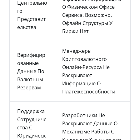
Центрально
О Физическом Офисе
Го
Сервиса. Возможно,
Представит
Офлайн Структуры У
Ельства
Биржи Нет
Менеджеры
Верифицир
Криптовалютного
Ованные
Онлайн-Ресурса Не
Данные По
Раскрывают
Валютным
Информацию О
Резервам
Платежеспособности
Поддержка
Разработчики Не
Сотрудниче
Раскрывают Данные О
Ства С
Механизме Работы С
Юридическ
Крупными Заказчиками