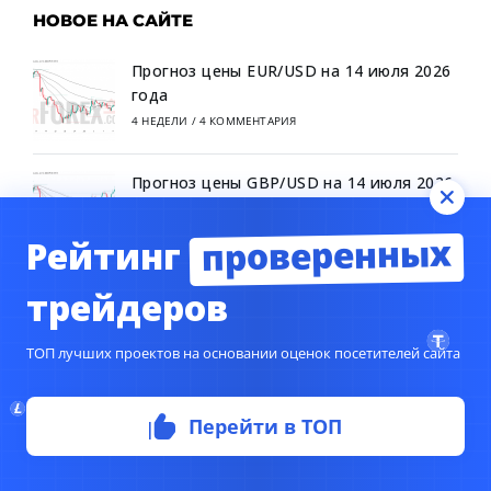
НОВОЕ НА САЙТЕ
Прогноз цены EUR/USD на 14 июля 2026
года
4 НЕДЕЛИ
/
4 КОММЕНТАРИЯ
Прогноз цены GBP/USD на 14 июля 2026
года
4 НЕДЕЛИ
/
3 КОММЕНТАРИЯ
проверенных
Рейтинг
Прогноз цены BTC/USD на 14 июля 2026
трейдеров
года
4 НЕДЕЛИ
/
4 КОММЕНТАРИЯ
ТОП лучших проектов на основании оценок посетителей сайта
Перейти в ТОП
СВЕЖИЕ КОММЕНТАРИИ