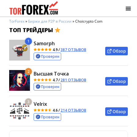
TorForex
»
Биржи для P2P в России
»
Choicrypto Com
ТОП ТРЕЙДЕРЫ
1
Samorph
4.9
/
387 ОТЗЫВОВ
Обзор
Проверен
2
Высшая Точка
4.7
/
281 ОТЗЫВОВ
Обзор
Проверен
3
Velrix
4.6
/
214 ОТЗЫВОВ
Обзор
Проверен