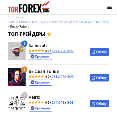
TorForex
»
Новые тапалки и кликеры в телеграмм для заработка в 2026 году
»
Rocky Rabbit
ТОП ТРЕЙДЕРЫ
1
Samorph
4.9
/
387 ОТЗЫВОВ
Обзор
Проверен
2
Высшая Точка
4.7
/
281 ОТЗЫВОВ
Обзор
Проверен
3
Velrix
4.6
/
214 ОТЗЫВОВ
Обзор
Проверен