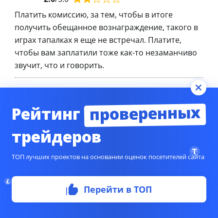
Платить комиссию, за тем, чтобы в итоге
получить обещанное вознаграждение, такого в
играх тапалках я еще не встречал. Платите,
чтобы вам заплатили тоже как-то незаманчиво
звучит, что и говорить.
Kola Bondarenko
29.08.2024
проверенных
Рейтинг
2.0
/5.0
трейдеров
Иногда поигрываю в тапалки, но чисто ради
того, чтобы развлечься. Отношу их к категории
финансовая фигня. Никакой прибыли в кликерах
ТОП лучших проектов на основании оценок посетителей сайта
никогда не было, какой заработок может быть
на игрушках.
Перейти в ТОП
Оставьте Ваш отзыв о работе с