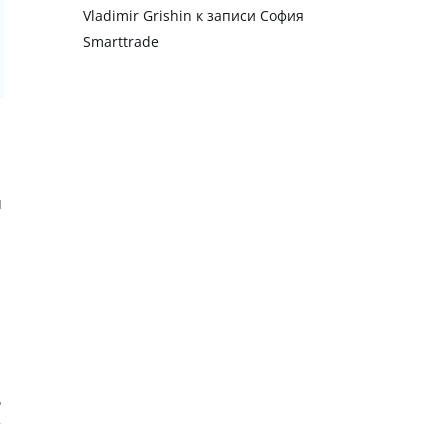
Vladimir Grishin
к записи
София
Smarttrade
м
ь
т