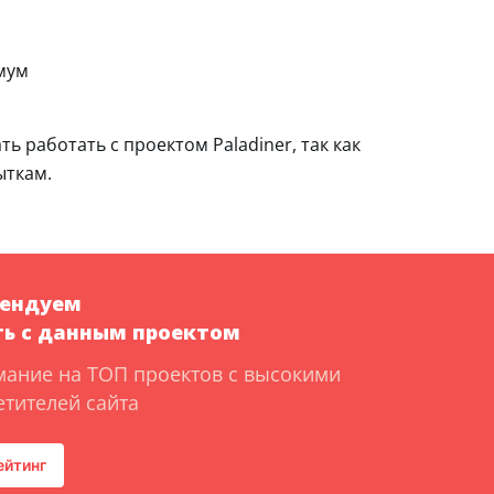
мум
 работать с проектом Paladiner, так как
ыткам.
мендуем
ь с данным проектом
мание на ТОП проектов с высокими
тителей сайта
ейтинг