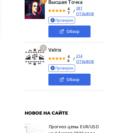
2
Высшая Точка
281
4.
/
7
ОТЗЫВОВ
Проверен
гах
Реальные отзывы клиентов о Паладинер
Итоги 
Обзор
3
Velrix
214
4.
/
6
ОТЗЫВОВ
Проверен
Обзор
НОВОЕ НА САЙТЕ
Прогноз цены EUR/USD