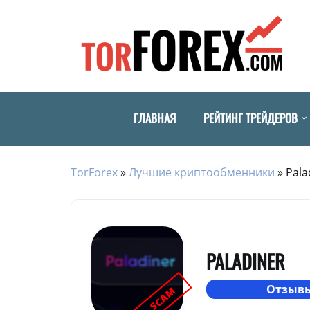
ГЛАВНАЯ
РЕЙТИНГ ТРЕЙДЕРОВ
TorForex
»
Лучшие криптообменники
»
Pala
PALADINER
Отзывы
SCAM