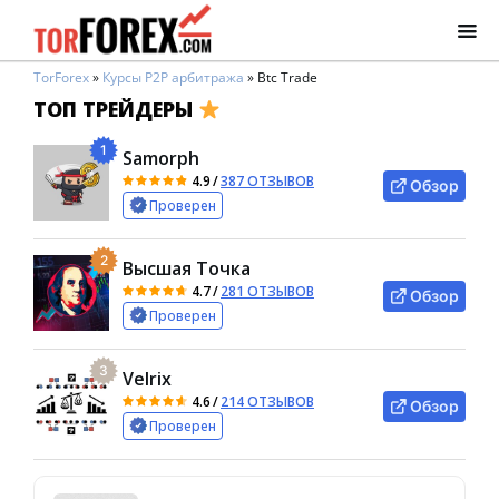
TorForex
»
Курсы P2P арбитража
»
Btc Trade
ТОП ТРЕЙДЕРЫ
1
Samorph
4.9
/
387 ОТЗЫВОВ
Обзор
Проверен
2
Высшая Точка
4.7
/
281 ОТЗЫВОВ
Обзор
Проверен
3
Velrix
4.6
/
214 ОТЗЫВОВ
Обзор
Проверен