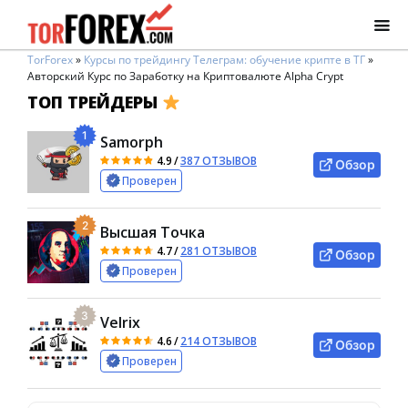
TorForex
»
Курсы по трейдингу Телеграм: обучение крипте в ТГ
»
Авторский Курс по Заработку на Криптовалюте Alpha Crypt
ТОП ТРЕЙДЕРЫ
1
Samorph
4.9
/
387 ОТЗЫВОВ
Обзор
Проверен
2
Высшая Точка
4.7
/
281 ОТЗЫВОВ
Обзор
Проверен
3
Velrix
4.6
/
214 ОТЗЫВОВ
Обзор
Проверен