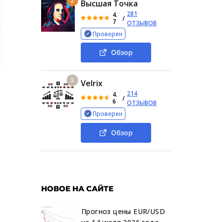
2
Высшая Точка
281
4.
/
7
ОТЗЫВОВ
Проверен
сть биржи Excesbit
Стоимость услуг
Обзор социальн
Обзор
3
Velrix
214
4.
/
6
ОТЗЫВОВ
Проверен
Обзор
НОВОЕ НА САЙТЕ
Прогноз цены EUR/USD