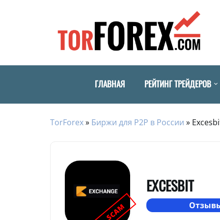
ГЛАВНАЯ
РЕЙТИНГ ТРЕЙДЕРОВ
TorForex
»
Биржи для P2P в России
»
Excesbi
EXCESBIT
Отзывы
SCAM