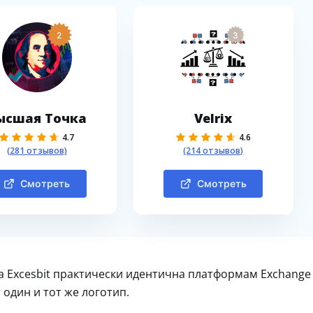
2
3
ысшая Точка
Velrix
4.7
4.6
(281 отзывов)
(214 отзывов)
Смотреть
Смотреть
а Excesbit практически идентична платформам Exchange
 один и тот же логотип.