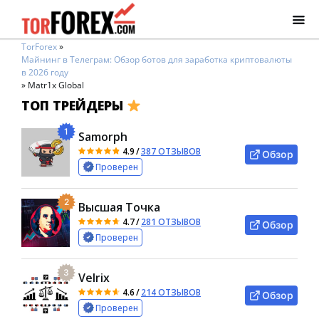
TorForex
»
Майнинг в Телеграм: Обзор ботов для заработка криптовалюты
в 2026 году
»
Matr1x Global
ТОП ТРЕЙДЕРЫ
1
Samorph
4.9
/
387 ОТЗЫВОВ
Обзор
Проверен
2
Высшая Точка
4.7
/
281 ОТЗЫВОВ
Обзор
Проверен
3
Velrix
4.6
/
214 ОТЗЫВОВ
Обзор
Проверен