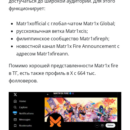
достучаться до широкой аудитории. Для этого
функционирует:
Matr1xofficial с глобал-чатом Matr1x Global;
русскоязычная ветка Matr1xcis;
филиппинское сообщество Matr1xfireph;
новостной канал Matr1x Fire Announcement с
адресом Matr1xfireann.
Помимо хорошей представленности Matr1x fire
в ТГ, есть также профиль в X с 664 тыс.
фолловеров.