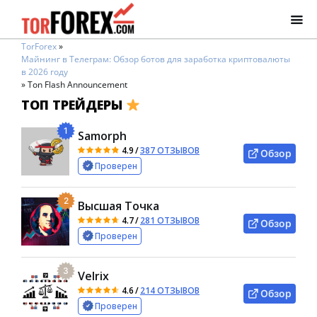
TorForex
»
Майнинг в Телеграм: Обзор ботов для заработка криптовалюты
в 2026 году
»
Ton Flash Announcement
ТОП ТРЕЙДЕРЫ
1
Samorph
4.9
/
387 ОТЗЫВОВ
Обзор
Проверен
2
Высшая Точка
4.7
/
281 ОТЗЫВОВ
Обзор
Проверен
3
Velrix
4.6
/
214 ОТЗЫВОВ
Обзор
Проверен