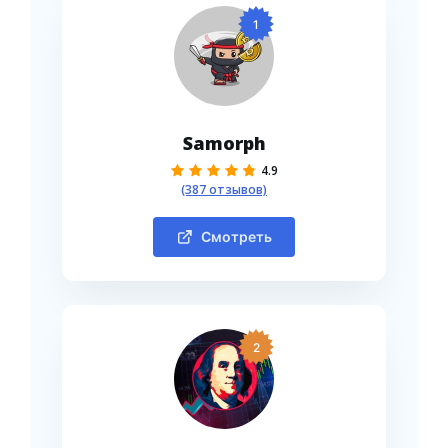
1
Samorph
4.9
(387 отзывов)
Смотреть
2