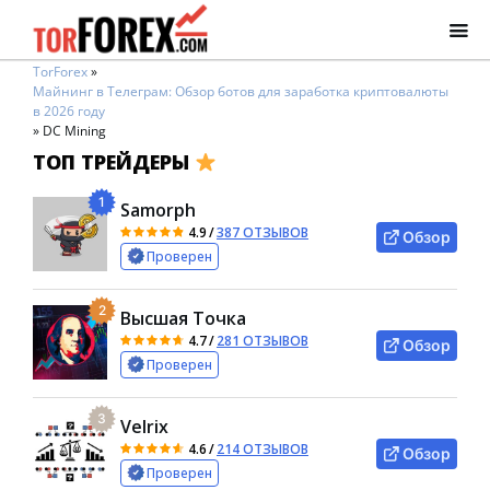
TorForex
»
Майнинг в Телеграм: Обзор ботов для заработка криптовалюты
в 2026 году
»
DC Mining
ТОП ТРЕЙДЕРЫ
1
Samorph
4.9
/
387 ОТЗЫВОВ
Обзор
Проверен
2
Высшая Точка
4.7
/
281 ОТЗЫВОВ
Обзор
Проверен
3
Velrix
4.6
/
214 ОТЗЫВОВ
Обзор
Проверен