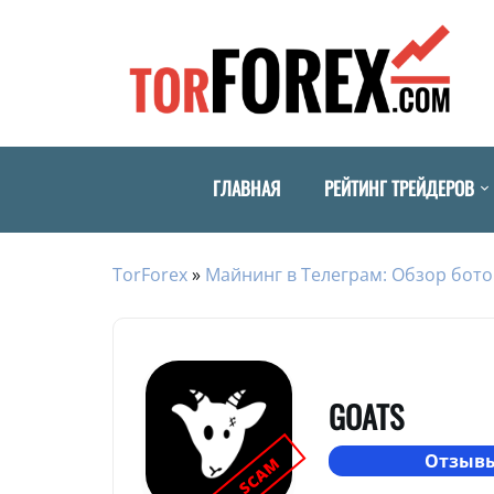
ГЛАВНАЯ
РЕЙТИНГ ТРЕЙДЕРОВ
TorForex
»
Майнинг в Телеграм: Обзор бото
GOATS
Отзывы
SCAM