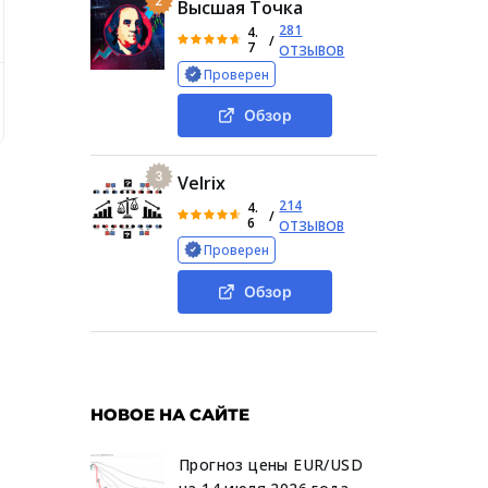
2
Высшая Точка
281
4.
/
7
ОТЗЫВОВ
Проверен
ts?
Как играть в Гоатс?
Фишки в игре
Как вывест
Обзор
3
Velrix
214
4.
/
6
ОТЗЫВОВ
Проверен
Обзор
НОВОЕ НА САЙТЕ
Прогноз цены EUR/USD