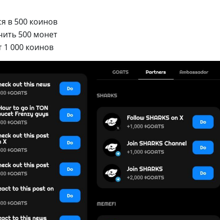
я в 500 коинов
чить 500 монет
т 1 000 коинов