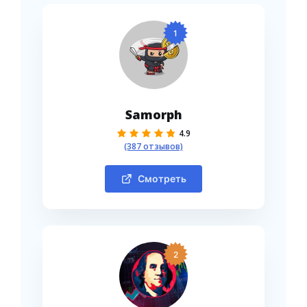
1
Samorph
4.9
(387 отзывов)
Смотреть
2