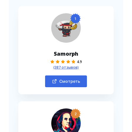
1
Samorph
4.9
(387 отзывов)
Смотреть
2