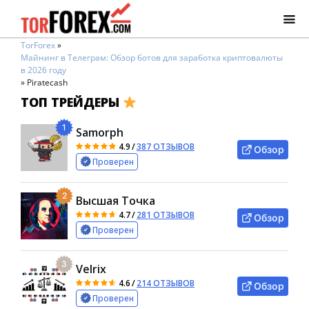
TorForex
»
Майнинг в Телеграм: Обзор ботов для заработка криптовалюты
в 2026 году
»
Piratecash
ТОП ТРЕЙДЕРЫ
1
Samorph
4.9
/
387 ОТЗЫВОВ
Обзор
Проверен
2
Высшая Точка
4.7
/
281 ОТЗЫВОВ
Обзор
Проверен
3
Velrix
4.6
/
214 ОТЗЫВОВ
Обзор
Проверен