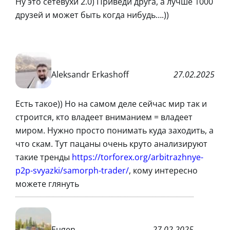
Ну это сетевухи 2.0) Приведи друга, а лучше 1000
друзей и может быть когда нибудь….))
Aleksandr Erkashoff
27.02.2025
Есть такое)) Но на самом деле сейчас мир так и
строится, кто владеет вниманием = владеет
миром. Нужно просто понимать куда заходить, а
что скам. Тут пацаны очень круто анализируют
такие тренды
https://torforex.org/arbitrazhnye-
p2p-svyazki/samorph-trader/
, кому интересно
можете глянуть
Eugen
27.02.2025