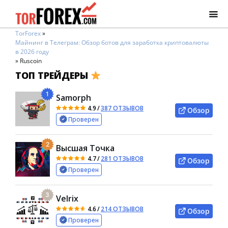
TorForex
»
Майнинг в Телеграм: Обзор ботов для заработка криптовалюты
в 2026 году
»
Ruscoin
ТОП ТРЕЙДЕРЫ
1
Samorph
4.9
/
387 ОТЗЫВОВ
Обзор
Проверен
2
Высшая Точка
4.7
/
281 ОТЗЫВОВ
Обзор
Проверен
3
Velrix
4.6
/
214 ОТЗЫВОВ
Обзор
Проверен