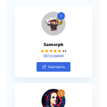
1
Samorph
4.9
(387 отзывов)
Смотреть
2