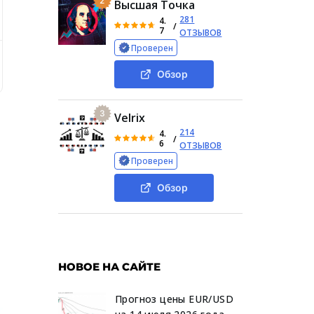
2
Высшая Точка
281
4.
/
7
ОТЗЫВОВ
Проверен
ть Tescomall
Отзывы о Tescomall
Выводы
Обзор
3
Velrix
214
4.
/
6
ОТЗЫВОВ
Проверен
Обзор
НОВОЕ НА САЙТЕ
Прогноз цены EUR/USD