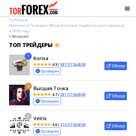
TorForex
»
Майнинг в Телеграм: Обзор ботов для заработка криптовалюты
в 2026 году
»
Veruscoin
ТОП ТРЕЙДЕРЫ
1
Korixa
4.9
/
387 ОТЗЫВОВ
Обзор
Проверен
2
Высшая Точка
4.7
/
281 ОТЗЫВОВ
Обзор
Проверен
3
Velrix
4.6
/
214 ОТЗЫВОВ
Обзор
Проверен