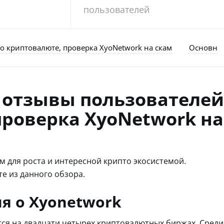
пользователей
о криптовалюте, проверка XyoNetwork на скам
Основная
: отзывы пользователей
проверка XyoNetwork на
м для роста и интересной крипто экосистемой.
те из данного обзора.
я о Xyonetwork
ется на двадцати четырех криптовалютных биржах. Среди