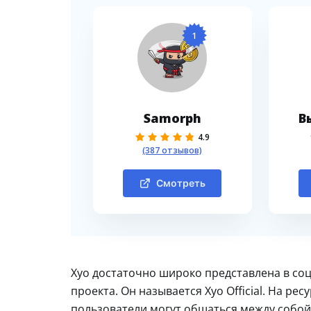
1
Samorph
В
4.9
(387 отзывов)
Смотреть
Xyo достаточно широко представлена в соц
проекта. Он называется Xyo Official. На рес
пользователи могут общаться между собой