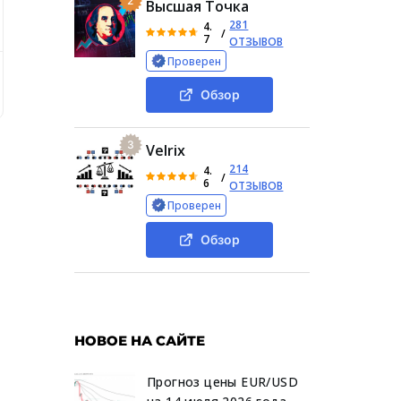
2
Высшая Точка
281
4.
/
7
ОТЗЫВОВ
Проверен
 информация о Xyonetwork
Капитализация токена
О
Обзор
3
Velrix
214
4.
/
6
ОТЗЫВОВ
Проверен
Обзор
НОВОЕ НА САЙТЕ
Прогноз цены EUR/USD