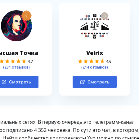
2
3
ысшая Точка
Velrix
4.7
4.6
(281 отзывов)
(214 отзывов)
Смотреть
Смотреть
иальных сетях. В первую очередь это телеграмм-канал
урс подписано 4 352 человека. По сути это чат, в котором
. Найти сообщество криптовалюты Xyo можно по ссылке