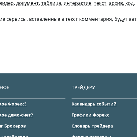
видео
,
документ
,
таблица
,
интерактив
,
текст
,
архив
,
код
,
гие сервисы, вставленные в текст комментария, будут авт
НОЕ
ТРЕЙДЕРУ
кое Форекс?
Календарь событий
кое демо-счет?
Графики Форекс
г Брокеров
Словарь трейдера
ы трейдеров
Форекс паттерны