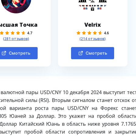
ысшая Точка
Velrix
4.7
4.6
(281 отзывов)
(214 отзывов)
Смотреть
Смотреть
валютной пары USD/CNY 10 декабря 2024 выступит тес
ительной силы (RSI). Вторым сигналом станет отскок о
ой варианта роста пары USD/CNY на Форекс стане
305 Юаней за Доллар. Это укажет на пробой област
оллар Китайский Юань в область ниже уровня 7.1765
ыступит пробой области сопротивления и закрыти