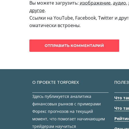
Вы можете загрузить:
изображение
,
аудио
,
другое
.
Ссылки на YouTube, Facebook, Twitter и дру
оматически встроены.
О ПРОЕКТЕ TORFOREX
ПОЛЕЗ
Здесь публикуется аналитика
Что та
финансовых рынков с примерами
Что та
Форекс прогнозов на текущий
Рейтин
момент, что помогает начинающим
трейдерам научиться
Отзыв