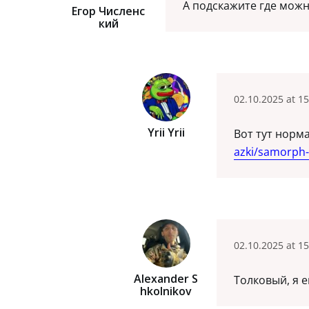
А подскажите где можн
Егор Численс
Кий
02.10.2025 at 15
Yrii Yrii
Вот тут норм
azki/samorph-
02.10.2025 at 15
Alexander S
Толковый, я 
Hkolnikov