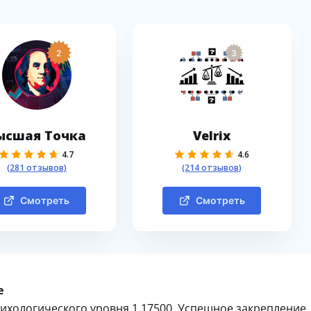
2
3
ысшая Точка
Velrix
4.7
4.6
(281 отзывов)
(214 отзывов)
Смотреть
Смотреть
е
ихологического уровня 1.17500. Успешное закрепление