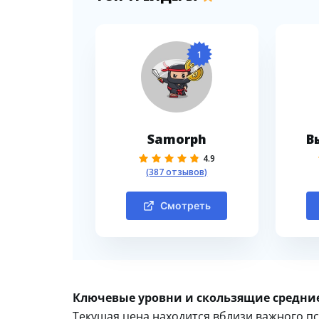
1
Samorph
В
4.9
(387 отзывов)
Смотреть
Ключевые уровни и скользящие средни
Текущая цена находится вблизи важного пс