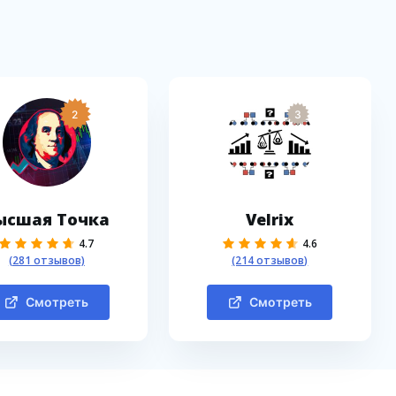
2
3
ысшая Точка
Velrix
4.7
4.6
(281 отзывов)
(214 отзывов)
Смотреть
Смотреть