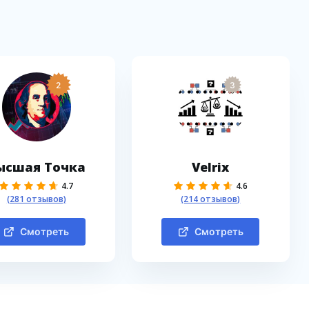
2
3
ысшая Точка
Velrix
4.7
4.6
(281 отзывов)
(214 отзывов)
Смотреть
Смотреть