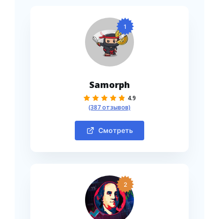
1
Samorph
4.9
(387 отзывов)
Смотреть
2