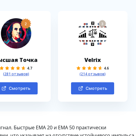
2
3
ысшая Точка
Velrix
4.7
4.6
(281 отзывов)
(214 отзывов)
Смотреть
Смотреть
гнал. Быстрые EMA 20 и EMA 50 практически
и, что указывает на отсутствие устойчивого импульса.