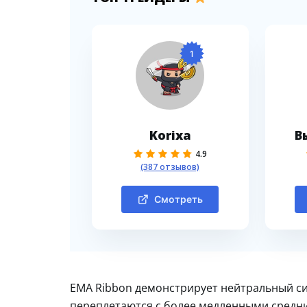
1
Korixa
В
4.9
(387 отзывов)
Смотреть
EMA Ribbon демонстрирует нейтральный си
переплетаются с более медленными средним