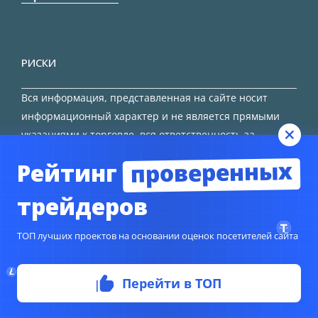
РИСКИ
Вся информация, представленная на сайте носит
информационный характер и не является прямыми
указаниями к торговле, вся ответственность за
принятие решения остается за трейдером.
проверенных
Рейтинг
HTML карта сайта
трейдеров
ТОП лучших проектов на основании оценок посетителей сайта
Перейти в ТОП
© Copyright 2024
TORFOREX.COM