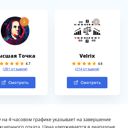
2
3
ысшая Точка
Velrix
4.7
4.6
(281 отзывов)
(214 отзывов)
Смотреть
Смотреть
на 4-часовом графике указывает на завершение
кционного отката. Цена удерживается в диапазоне