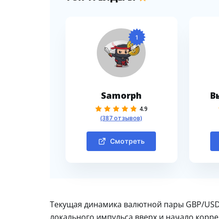
1
Samorph
В
4.9
(387 отзывов)
Смотреть
Текущая динамика валютной пары GBP/USD 
локального импульса вверх и начало корре